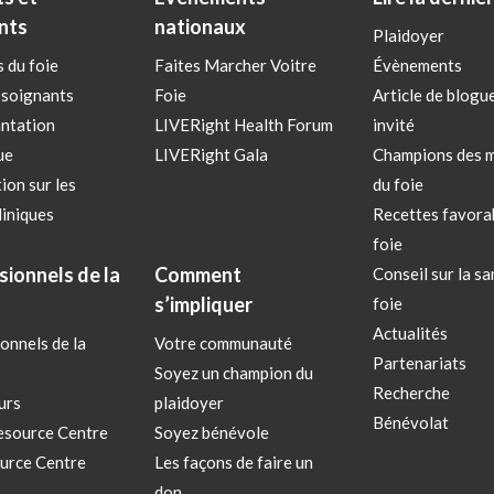
nts
nationaux
Plaidoyer
 du foie
Faites Marcher Voitre
Évènements
 soignants
Foie
Article de blogu
ntation
LIVERight Health Forum
invité
ue
LIVERight Gala
Champions des m
ion sur les
du foie
liniques
Recettes favora
foie
sionnels de la
Comment
Conseil sur la sa
s’impliquer
foie
Actualités
onnels de la
Votre communauté
Partenariats
Soyez un champion du
Recherche
urs
plaidoyer
Bénévolat
esource Centre
Soyez bénévole
urce Centre
Les façons de faire un
don