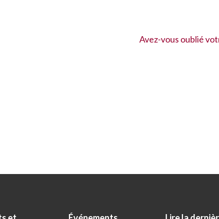
Avez-vous oublié vot
ts et
Événements
Lire la derniè