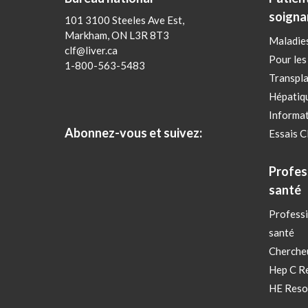
soigna
101 3100 Steeles Ave Est,
Markham, ON L3R 8T3
Maladies
clf@liver.ca
Pour les
1-800-563-5483
Transpla
Hépatiq
Informat
Abonnez-vous et suivez:
Essais C
Profes
santé
Professi
santé
Cherche
Hep C R
HE Reso