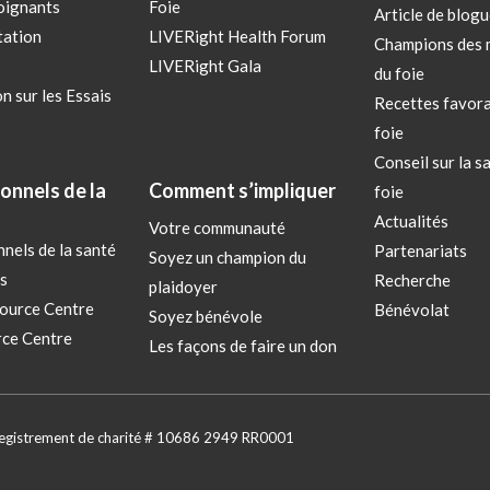
oignants
Foie
Article de blogu
tation
LIVERight Health Forum
Champions des 
LIVERight Gala
du foie
n sur les Essais
Recettes favora
foie
Conseil sur la s
onnels de la
Comment s’impliquer
foie
Actualités
Votre communauté
nels de la santé
Partenariats
Soyez un champion du
s
Recherche
plaidoyer
ource Centre
Bénévolat
Soyez bénévole
ce Centre
Les façons de faire un don
nregistrement de charité # 10686 2949 RR0001