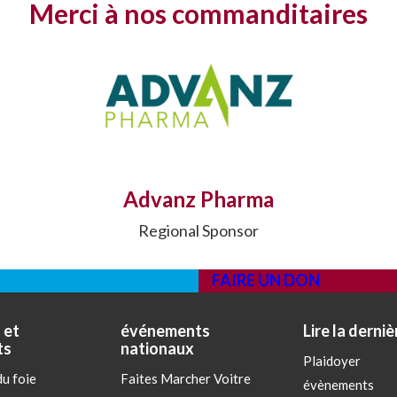
Merci à nos commanditaires
Advanz Pharma
Regional Sponsor
FAIRE UN DON
 et
événements
Lire la derniè
ts
nationaux
Plaidoyer
u foie
Faites Marcher Voitre
évènements