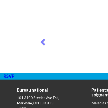
Previous
RSVP
Bureau national
Patients
soignan
101 3100 Steeles Ave Est,
Markham, ON L3R 8T3
Maladies d