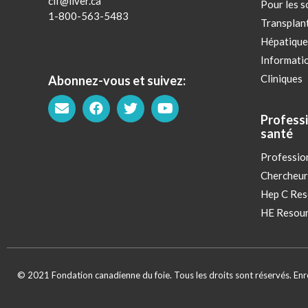
clf@liver.ca
Pour les s
1-800-563-5483
Transplan
Hépatique
Informatio
Cliniques
Abonnez-vous et suivez:
Professi
santé
Profession
Chercheur
Hep C Res
HE Resour
© 2021 Fondation canadienne du foie. Tous les droits sont réservés. E