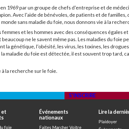
 en 1969 par un groupe de chefs d’entreprise et de médec
pion. Avec l’aide de bénévoles, de patients et de familles
 monde sans maladie du foie, nous donnons vie à la recherch
les femmes et les hommes avec des conséquences égales et 
 et beaucoup ne le savent même pas. Les maladies du foie 
t la génétique, l’obésité, les virus, les toxines, les drogues
 maladie du foie est détectée, il est souvent trop tard, c
à la recherche sur le foie.
S’INSCRIRE
 et
Événements
Lire la derniè
ts
nationaux
Plaidoyer
u foie
Faites Marcher Voitre