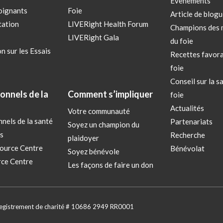
Évènements
oignants
Foie
Article de blogu
tation
LIVERight Health Forum
Champions des 
LIVERight Gala
du foie
n sur les Essais
Recettes favora
foie
Conseil sur la s
onnels de la
Comment s’impliquer
foie
Actualités
Votre communauté
nels de la santé
Partenariats
Soyez un champion du
s
Recherche
plaidoyer
ource Centre
Bénévolat
Soyez bénévole
ce Centre
Les façons de faire un don
nregistrement de charité # 10686 2949 RR0001