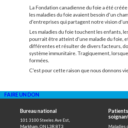
La Fondation canadienne du foie a été créée
les maladies du foie avaient besoin d’un cham
d’entreprises qui partagent notre vision d’un
Les maladies du foie touchent les enfants, 
pourrait être atteint d’une maladie du foie,
différentes et résulter de divers facteurs, don
système immunitaire. Tragiquement, lorsque la
formées.
C’est pour cette raison que nous donnons vie 
FAIRE UN DON
Bureau national
Patients
soignan
101 3100 Steeles Ave Est,
Markham, ON L3R 8T3
Maladies d